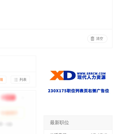
清空
细
列表
最新职位