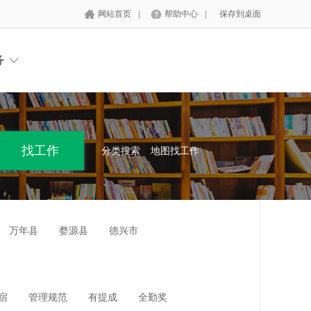
网站首页
|
帮助中心
|
保存到桌面
务
分类搜索
地图找工作
万年县
婺源县
德兴市
宿
管理规范
有提成
全勤奖