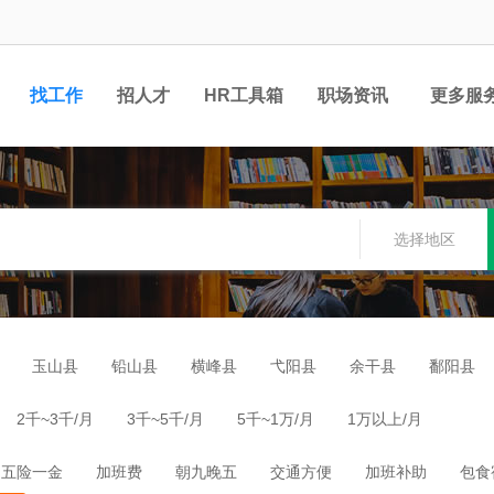
找工作
招人才
HR工具箱
职场资讯
更多服
选择地区
玉山县
铅山县
横峰县
弋阳县
余干县
鄱阳县
2千~3千/月
3千~5千/月
5千~1万/月
1万以上/月
五险一金
加班费
朝九晚五
交通方便
加班补助
包食