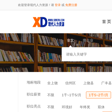
欢迎登录现代人力资源！请
登录
或
免费注册
首 页
全文
搜企业
地标地段
全上饶
信州区
上饶县
广丰县
职位薪资
不限
1千~1千5/月
1千5~2千/月
职位亮点
不限
环境好
年终奖
双休